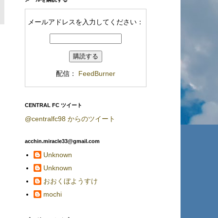
メールアドレスを入力してください：
配信：
FeedBurner
CENTRAL FC ツイート
@centralfc98 からのツイート
acchin.miracle33@gmail.com
Unknown
Unknown
おおくぼようすけ
mochi