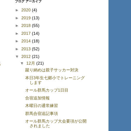
ブログ アーカイブ
►
2020
(4)
►
2019
(13)
►
2018
(55)
►
2017
(14)
►
2014
(18)
►
2013
(52)
▼
2012
(21)
▼
12月
(21)
稿
蹴り納めは親子サッカー対決
本日3年生七郷小でトレーニング
します
オール群馬カップ1日目
合宿追加情報
木曜日の通常練習
群馬合宿追記事項
オール群馬カップ大会要項が公開
されました