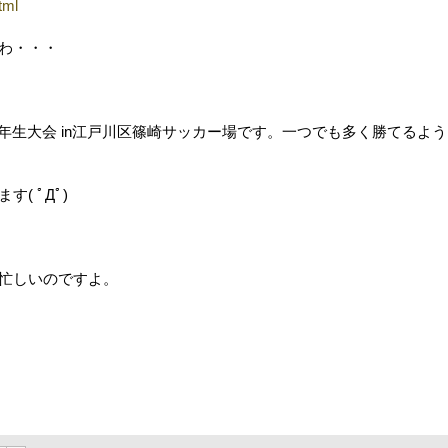
tml
わ・・・
年生大会 in江戸川区篠崎サッカー場です。一つでも多く勝てるよう
( ﾟДﾟ)
忙しいのですよ。