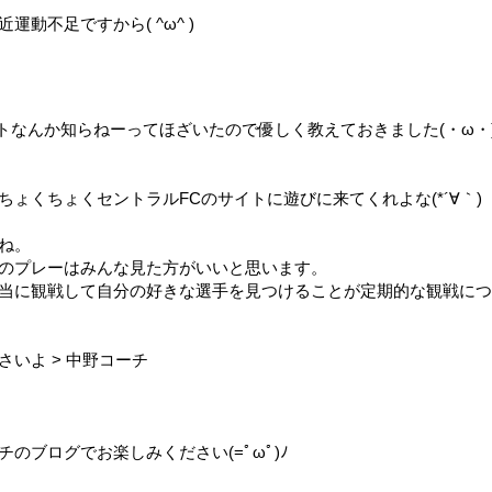
動不足ですから( ^ω^ )
トなんか知らねーってほざいたので優しく教えておきました(・ω・
ょくちょくセントラルFCのサイトに遊びに来てくれよな(*´∀｀)
ね。
のプレーはみんな見た方がいいと思います。
当に観戦して自分の好きな選手を見つけることが定期的な観戦につ
いよ > 中野コーチ
のブログでお楽しみください(=ﾟωﾟ)ﾉ