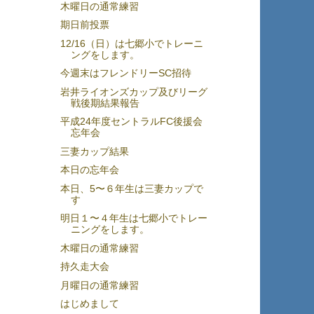
木曜日の通常練習
期日前投票
12/16（日）は七郷小でトレーニ
ングをします。
今週末はフレンドリーSC招待
岩井ライオンズカップ及びリーグ
戦後期結果報告
平成24年度セントラルFC後援会
忘年会
三妻カップ結果
本日の忘年会
本日、5〜６年生は三妻カップで
す
明日１〜４年生は七郷小でトレー
ニングをします。
木曜日の通常練習
持久走大会
月曜日の通常練習
はじめまして