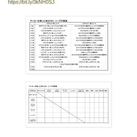
https://bit.ly/3kNH0SJ