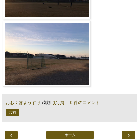
おおくぼようすけ
時刻:
11:23
0 件のコメント:
共有
‹
›
ホーム