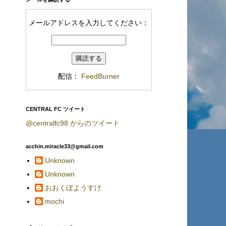
メールアドレスを入力してください：
配信：
FeedBurner
CENTRAL FC ツイート
@centralfc98 からのツイート
acchin.miracle33@gmail.com
Unknown
Unknown
おおくぼようすけ
mochi