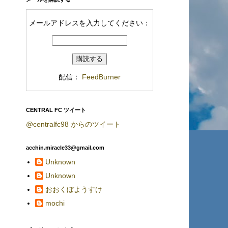
メールアドレスを入力してください：
配信：
FeedBurner
CENTRAL FC ツイート
@centralfc98 からのツイート
acchin.miracle33@gmail.com
Unknown
Unknown
おおくぼようすけ
mochi