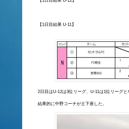
【1日目結果 U-12】
【1日目結果 U-11】
2日目はU-12は3位リーグ、U-11は1位リーグ
結果的に中野コーチが土下座した。