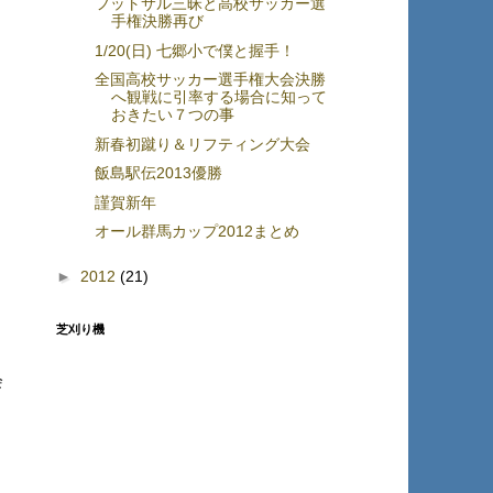
フットサル三昧と高校サッカー選
手権決勝再び
1/20(日) 七郷小で僕と握手！
全国高校サッカー選手権大会決勝
へ観戦に引率する場合に知って
おきたい７つの事
新春初蹴り＆リフティング大会
飯島駅伝2013優勝
謹賀新年
オール群馬カップ2012まとめ
►
2012
(21)
芝刈り機
会