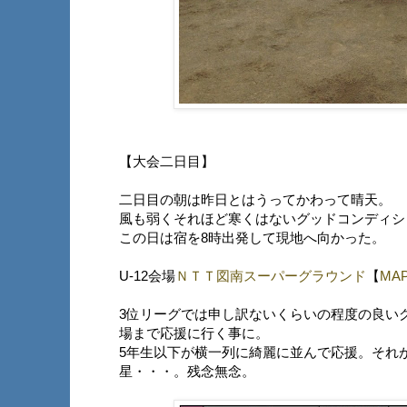
【大会二日目】
二日目の朝は昨日とはうってかわって晴天。
風も弱くそれほど寒くはないグッドコンディシ
この日は宿を8時出発して現地へ向かった。
U-12会場
ＮＴＴ図南スーパーグラウンド
【
MA
3位リーグでは申し訳ないくらいの程度の良いグ
場まで応援に行く事に。
5年生以下が横一列に綺麗に並んで応援。それ
星・・・。残念無念。