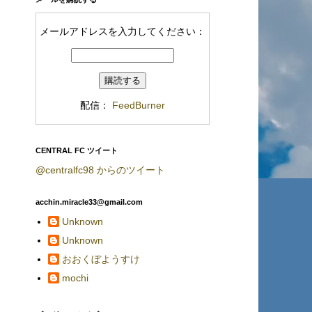
メールアドレスを入力してください：
配信：
FeedBurner
CENTRAL FC ツイート
@centralfc98 からのツイート
acchin.miracle33@gmail.com
Unknown
Unknown
おおくぼようすけ
mochi