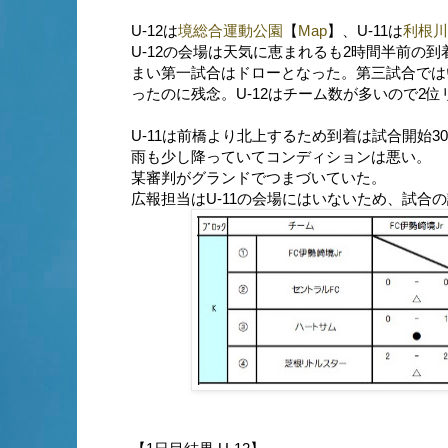
U-12は
境総合運動公園
【
Map
】、U-11は
利根川
U-12の会場は天気に恵まれるも2時間半前の
まい第一試合はドローとなった。第三試合では
ったのに残念。U-12はチーム数が多いので2
U-11は前橋より北上するため到着は試合開始3
雨も少し降っていてコンディションは悪い。
某審判がグランドでつまづいていた。
広報担当はU-11の会場にはいないため、試合