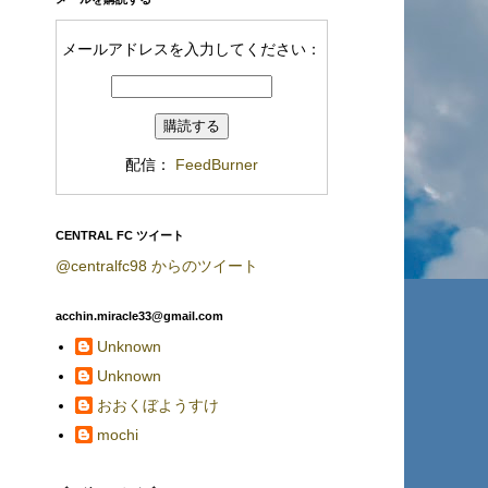
メールアドレスを入力してください：
配信：
FeedBurner
CENTRAL FC ツイート
@centralfc98 からのツイート
acchin.miracle33@gmail.com
Unknown
Unknown
おおくぼようすけ
mochi