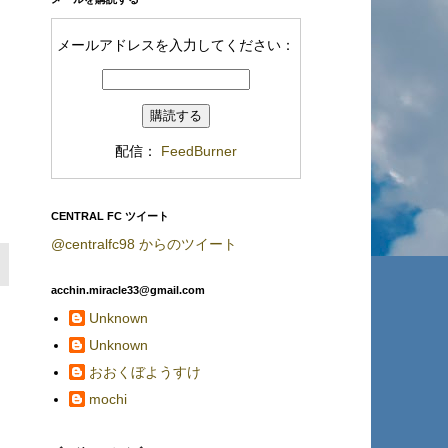
メールアドレスを入力してください：
配信：
FeedBurner
CENTRAL FC ツイート
@centralfc98 からのツイート
acchin.miracle33@gmail.com
Unknown
Unknown
おおくぼようすけ
mochi