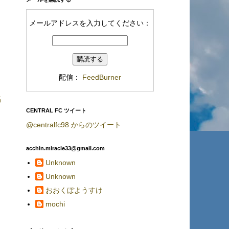
メールアドレスを入力してください：
配信：
FeedBurner
稿
CENTRAL FC ツイート
@centralfc98 からのツイート
acchin.miracle33@gmail.com
Unknown
Unknown
おおくぼようすけ
mochi