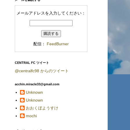
メールアドレスを入力してください：
配信：
FeedBurner
CENTRAL FC ツイート
@centralfc98 からのツイート
acchin.miracle33@gmail.com
Unknown
Unknown
おおくぼようすけ
mochi