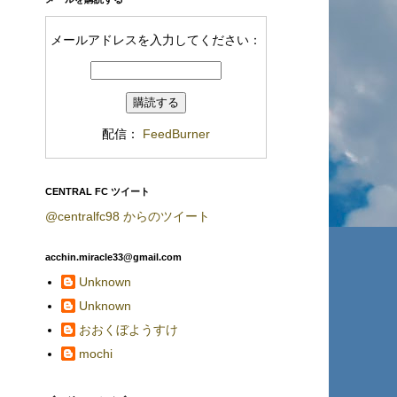
メールアドレスを入力してください：
配信：
FeedBurner
CENTRAL FC ツイート
@centralfc98 からのツイート
acchin.miracle33@gmail.com
Unknown
Unknown
おおくぼようすけ
mochi