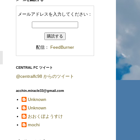
メールアドレスを入力してください：
配信：
FeedBurner
CENTRAL FC ツイート
@centralfc98 からのツイート
acchin.miracle33@gmail.com
Unknown
Unknown
おおくぼようすけ
mochi